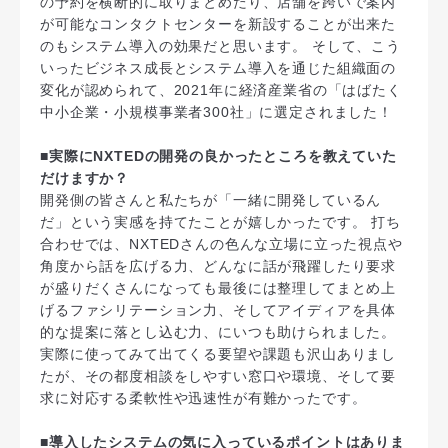
の予約を横断的に取りまとめたり、店舗を跨いで案内
が可能なコンタクトセンターを新設することが出来た
のもシステム導入の効果だと思います。 そして、こう
いったビジネス成長とシステム導入を通じた組織面の
変化が認められて、2021年に経済産業省の「はばたく
中小企業・小規模事業者300社」に選定されました！
■実際にNXTEDの開発の良かったところを教えていた
だけますか？
開発側の皆さんと私たちが「一緒に開発しているん
だ」という実感を持てたことが嬉しかったです。 打ち
合わせでは、NXTEDさんの色んな立場に立った視点や
角度から話を広げる力、どんなに話が飛躍したり要求
が盛りだくさんになっても最後には整理してまとめ上
げるファシリテーション力、そしてアイディアを具体
的な提案に落とし込む力、にいつも助けられました。
実際に使ってみて出てくる要望や課題も沢山ありまし
たが、その都度相談をしやすい窓口や環境、そして要
求に対応する柔軟性や迅速性が有難かったです。
■導入したシステムの気に入っているポイントはありま