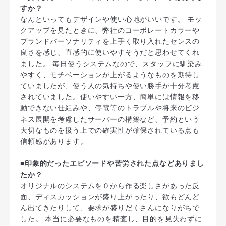
すか？
なんといってもデザインや使い心地がいいです。 モッ
クアップを見たときに、弊社のコーポレートカラーや
ブランドパーソナリティを上手く取り入れたセンスの
良さを感じ、直感的に使いやすそうだと思わせてくれ
ました。 毎日使うシステムなので、スタッフに馴染み
やすく、モチベーションが上がるようなものを期待し
ていましたが、使う人の気持ちや使い勝手が十分考慮
されていました。使いやすい一方、簡単には情報を移
動できない仕組みや、停電等のトラブルや将来のビジ
ネス展開を考慮したサーバーの構築など、予約という
大切なものを扱う上での確実性が確保されている点も
信頼感があります。
■印象的だったエピソードや苦労された点などありまし
たか？
オリジナルのシステムを０から作る楽しさがあった反
面、ディスカッションが盛り上がったり、欲もどんど
ん出てきたりして、要求が盛りだくさんになりがちで
した。 本当に必要なものを精査し、目的を見失わずに