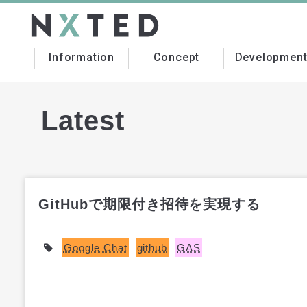
Information
Concept
Developmen
Latest
GitHubで期限付き招待を実現する
Google Chat
github
GAS