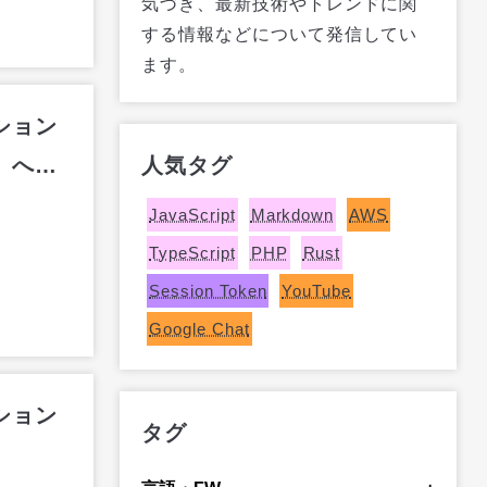
気づき、最新技術やトレンドに関
する情報などについて発信してい
ます。
ーション
」へ変
人気タグ
JavaScript
Markdown
AWS
TypeScript
PHP
Rust
Session Token
YouTube
Google Chat
ーション
タグ