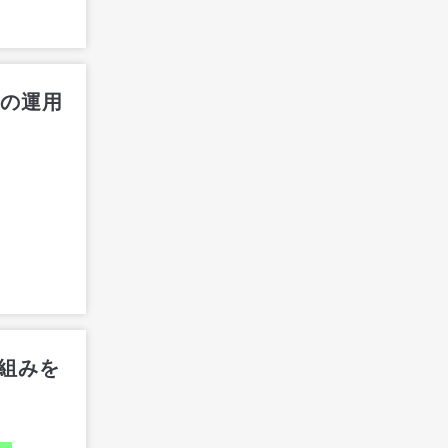
での運用
組みを