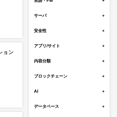
言語・FW
+
JavaScript
Markdown
Angular
サーバ
+
TypeScript
PHP
Laravel
Rust
AWS
Java
GAS
Python
安全性
+
スプレッドシート
Excel
C#
Session Token
セキュリティ
アプリ/サイト
+
.NET Framework
Docker
ーション
YouTube
Google Chat
backlog
Electron
Vue
React
Next.js
内容分類
+
github
Slack
Kibela
LINE
Windows
Django
CSS
Jest
ツール作成
初心者
検証
紹介
Discord
Gmail
firebase
Figma
Go
Bob
Swagger
Zod
ブロックチェーン
+
正規表現
資格
時事
考察
ClickUp
DecapCMS
Raycast
Tampermonkey
AppleScript
crypto
Ethereum
Solana
テストコード
設計
AI
+
GPT
Gemini
Claude Code
データベース
+