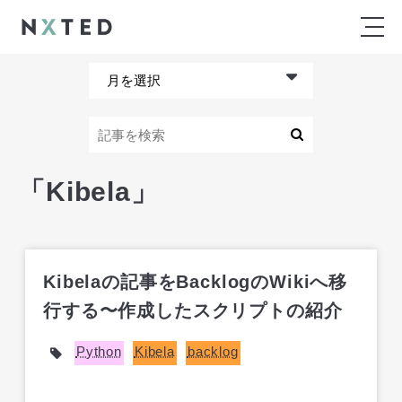
「Kibela」
Kibelaの記事をBacklogのWikiへ移
行する〜作成したスクリプトの紹介
Python
Kibela
backlog