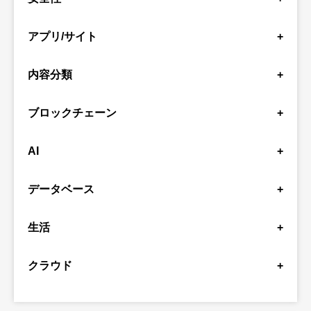
.NET Framework
Docker
Electron
Vue
Session Token
セキュリティ
アプリ/サイト
+
React
Next.js
Windows
Django
CSS
Jest
Go
Bob
Swagger
Zod
Tampermonkey
YouTube
Google Chat
backlog
github
Slack
内容分類
+
AppleScript
Kibela
LINE
Discord
Gmail
firebase
ツール作成
初心者
検証
紹介
正規表現
Figma
ClickUp
DecapCMS
Raycast
ブロックチェーン
+
資格
時事
考察
テストコード
設計
crypto
Ethereum
Solana
AI
+
GPT
Gemini
Claude Code
データベース
+
SQL
MySQL
生活
+
北海道
札幌
イベント
クラウド
+
Terraform
Azure
Cloudflare
Supabase