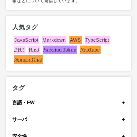
報などについて発信しています。
人気タグ
JavaScript
Markdown
AWS
TypeScript
PHP
Rust
Session Token
YouTube
Google Chat
タグ
言語・FW
+
JavaScript
Markdown
Angular
TypeScript
サーバ
+
PHP
Laravel
Rust
Java
GAS
Python
AWS
スプレッドシート
Excel
C#
安全性
+