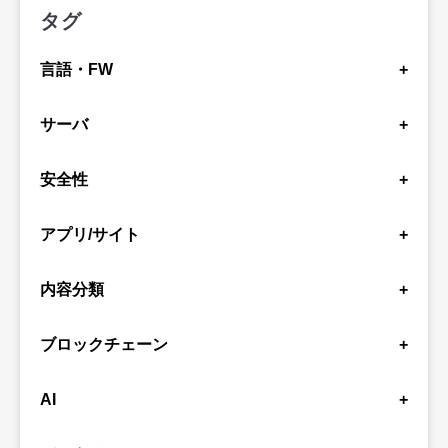
タグ
言語・FW
+
JavaScript
Markdown
Angular
TypeScript
サーバ
+
PHP
Laravel
Rust
Java
GAS
Python
AWS
スプレッドシート
Excel
C#
安全性
+
.NET Framework
Docker
Electron
Vue
Session Token
セキュリティ
アプリ/サイト
+
React
Next.js
Windows
Django
CSS
Jest
Go
Bob
Swagger
Zod
Tampermonkey
YouTube
Google Chat
backlog
github
Slack
内容分類
+
AppleScript
Kibela
LINE
Discord
Gmail
firebase
ツール作成
初心者
検証
紹介
正規表現
Figma
ClickUp
DecapCMS
Raycast
ブロックチェーン
+
資格
時事
考察
テストコード
設計
crypto
Ethereum
Solana
AI
+
GPT
Gemini
Claude Code